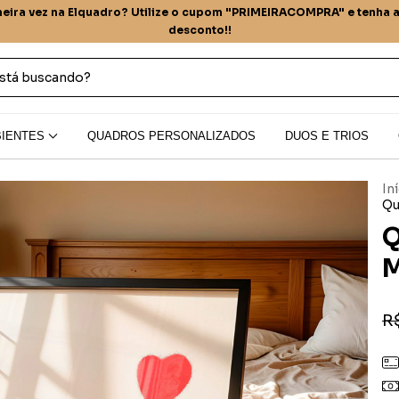
meira vez na Elquadro? Utilize o cupom "PRIMEIRACOMPRA" e tenha 
desconto!!
IENTES
QUADROS PERSONALIZADOS
DUOS E TRIOS
In
Qu
Q
M
R