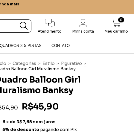
ainda mais
0
Atendimento
Minha conta
Meu carrinho
QUADROS 3D/ PISTAS
CONTATO
ício
>
Categorias
>
Estilo
>
Figurativo
>
adro Balloon Girl Muralismo Banksy
uadro Balloon Girl
uralismo Banksy
R$45,90
$54,90
6
x de
R$7,65
sem juros
5% de desconto
pagando com Pix