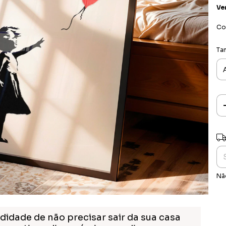
Ve
Co
Ta
Ent
Nã
didade de não precisar sair da sua casa