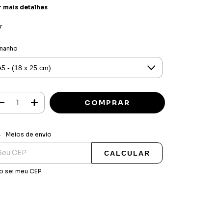
r mais detalhes
r
manho
ALTERAR CEP
regas para o CEP:
Meios de envio
CALCULAR
o sei meu CEP