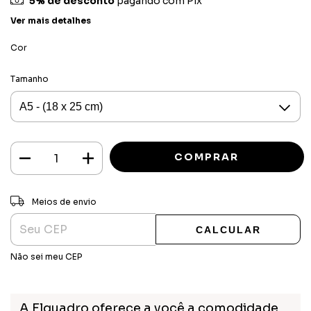
5% de desconto
pagando com Pix
Ver mais detalhes
Cor
Tamanho
ALTERAR CEP
Entregas para o CEP:
Meios de envio
CALCULAR
Não sei meu CEP
A Elquadro oferece a você a comodidade