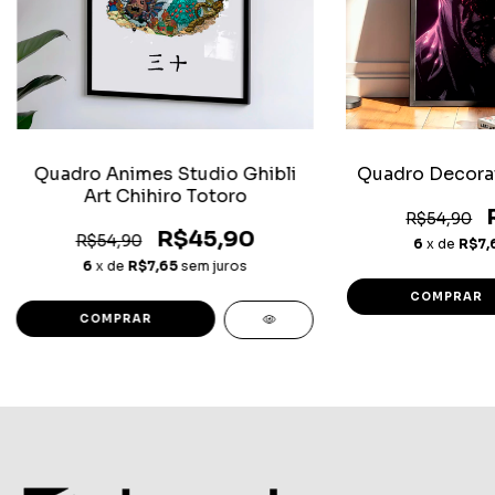
Quadro Animes Studio Ghibli
Quadro Decora
Art Chihiro Totoro
R$54,90
R$45,90
R$54,90
6
x de
R$7,
6
x de
R$7,65
sem juros
COMPRAR
COMPRAR