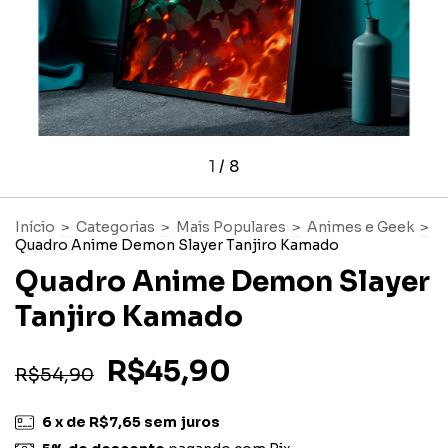
1
/
8
Início
>
Categorias
>
Mais Populares
>
Animes e Geek
>
Quadro Anime Demon Slayer Tanjiro Kamado
Quadro Anime Demon Slayer
Tanjiro Kamado
R$45,90
R$54,90
6
x de
R$7,65
sem juros