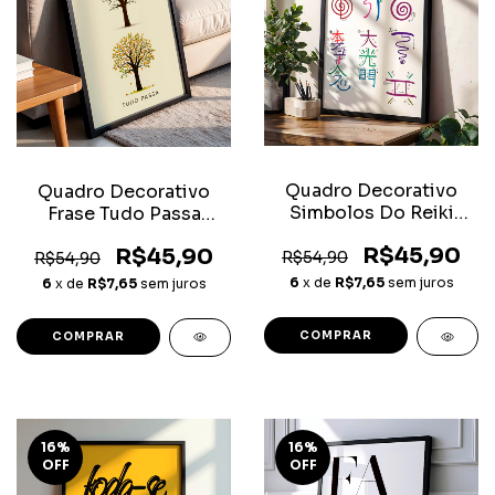
Quadro Decorativo
Quadro Decorativo
Simbolos Do Reiki
Frase Tudo Passa
Usui Tibetano
Motivacional
R$45,90
R$45,90
R$54,90
R$54,90
6
x de
R$7,65
sem juros
6
x de
R$7,65
sem juros
COMPRAR
COMPRAR
16
%
16
%
OFF
OFF