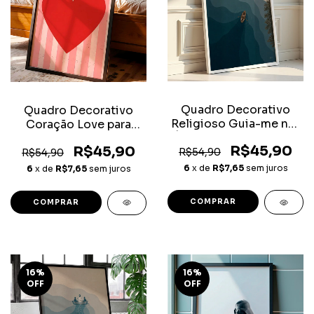
Quadro Decorativo
Quadro Decorativo
Religioso Guia-me nas
Coração Love para
Água tranquilas Salmo
Quarto
R$45,90
R$45,90
23:2
R$54,90
R$54,90
6
x de
R$7,65
sem juros
6
x de
R$7,65
sem juros
COMPRAR
COMPRAR
16
%
16
%
OFF
OFF