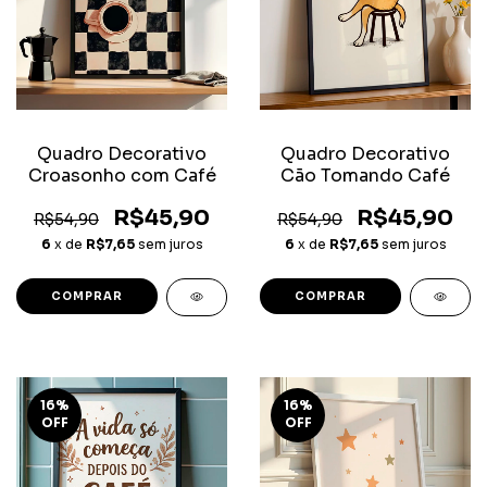
Quadro Decorativo
Quadro Decorativo
Croasonho com Café
Cão Tomando Café
R$45,90
R$45,90
R$54,90
R$54,90
6
x de
R$7,65
sem juros
6
x de
R$7,65
sem juros
COMPRAR
COMPRAR
16
%
16
%
OFF
OFF