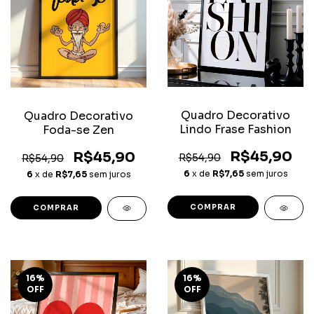
Quadro Decorativo
Quadro Decorativo
Lindo Frase Fashion
Foda-se Zen
R$45,90
R$45,90
R$54,90
R$54,90
6
x de
R$7,65
sem juros
6
x de
R$7,65
sem juros
COMPRAR
COMPRAR
16
%
16
%
OFF
OFF