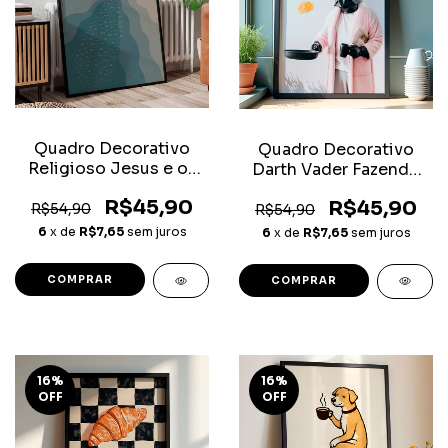
Quadro Decorativo
Quadro Decorativo
Religioso Jesus e os
Darth Vader Fazendo
Pescadores
Café
R$45,90
R$45,90
R$54,90
R$54,90
6
x de
R$7,65
sem juros
6
x de
R$7,65
sem juros
COMPRAR
COMPRAR
16
%
16
%
OFF
OFF