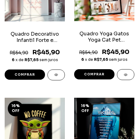
Quadro Yoga Gatos
Quadro Decorativo
Yoga Cat Pet
Infantil Forte e
Decoração
Corajosa
R$45,90
R$45,90
R$54,90
R$54,90
6
x de
R$7,65
sem juros
6
x de
R$7,65
sem juros
COMPRAR
COMPRAR
16
%
16
%
OFF
OFF