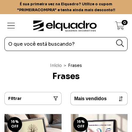
É sua primeira vez na Elquadro? Utilize o cupom
"PRIMEIRACOMPRA" e tenha ainda mais desconto!!
0
Início
>
Frases
Frases
Filtrar
16
%
16
%
OFF
OFF