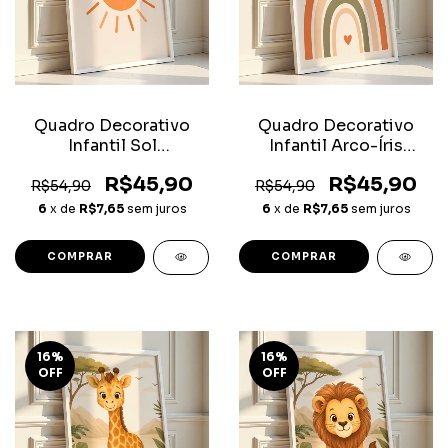
Quadro Decorativo
Quadro Decorativo
Infantil Sol
Infantil Arco-Íris
Minimalista
Minimalista
R$45,90
R$45,90
R$54,90
R$54,90
6
x de
R$7,65
sem juros
6
x de
R$7,65
sem juros
COMPRAR
COMPRAR
16
%
16
%
OFF
OFF